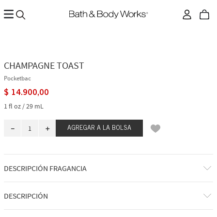
CHAMPAGNE TOAST
Pocketbac
$
14
.
900
,
00
1 fl oz / 29 mL
－
＋
AGREGAR A LA BOLSA
DESCRIPCIÓN FRAGANCIA
A qué huele: un spritz afrutado, dulce y espumoso.
DESCRIPCIÓN
Notas de fragancia: champán burbujeante, bayas espumosas y
mandarina jugosa.