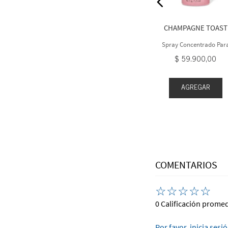
Difusor De Fragancia
entrado Para
arto
$
46
.
500
,
00
CHAMPAGNE TOAST
900
,
00
Spray Concentrado Par
Cuarto
$
59
.
900
,
00
AGREGAR
EGAR
AGREGAR
COMENTARIOS
☆
☆
☆
☆
☆
0 Calificación prome
Por favor, inicia sesi