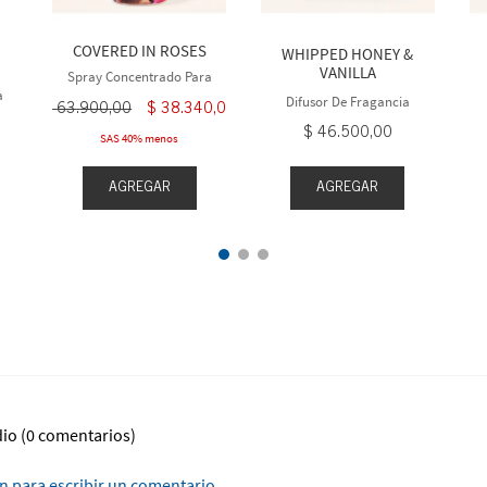
COVERED IN ROSES
WHIPPED HONEY &
VANILLA
Spray Concentrado Para
Cuarto
a
Difusor De Fragancia
$
63
.
900
,
00
$
38
.
340
,
00
$
46
.
500
,
00
SAS 40% menos
AGREGAR
AGREGAR
dio
(0 comentarios)
ón para escribir un comentario.