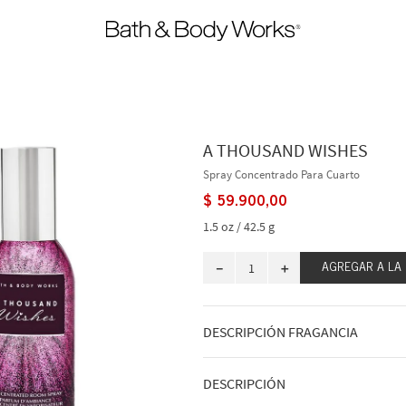
A THOUSAND WISHES
Spray Concentrado Para Cuarto
$
59
.
900
,
00
1.5 oz / 42.5 g
－
＋
AGREGAR A LA
DESCRIPCIÓN FRAGANCIA
A qué huele: una celebración dulce y 
DESCRIPCIÓN
Notas de fragancia: champán espumoso