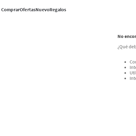
Comprar
Ofertas
Nuevo
Regalos
No encon
¿Qué deb
Co
Int
Uti
In