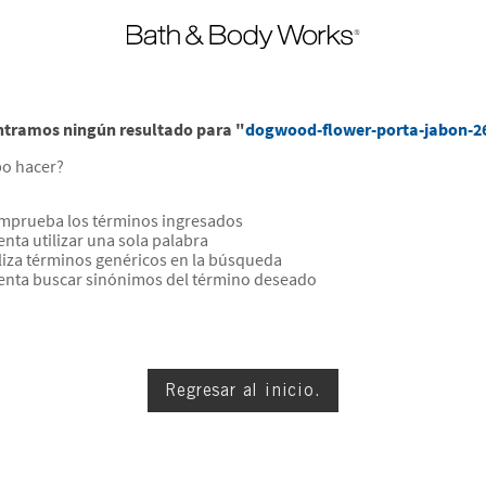
tramos ningún resultado para "
dogwood-flower-porta-jabon-2
o hacer?
mprueba los términos ingresados
enta utilizar una sola palabra
liza términos genéricos en la búsqueda
tenta buscar sinónimos del término deseado
Regresar al inicio.