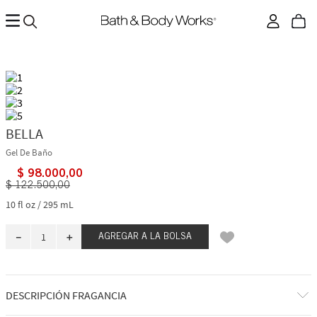
BELLA
Gel De Baño
$
98
.
000
,
00
$
122
.
500
,
00
10 fl oz / 295 mL
－
＋
AGREGAR A LA BOLSA
DESCRIPCIÓN FRAGANCIA