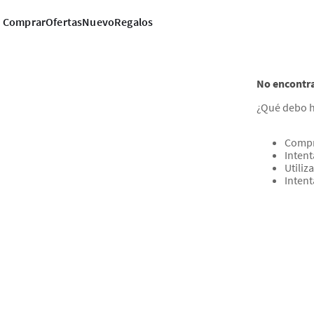
Comprar
Ofertas
Nuevo
Regalos
No encontr
¿Qué debo 
Compr
Intent
Utiliz
Inten