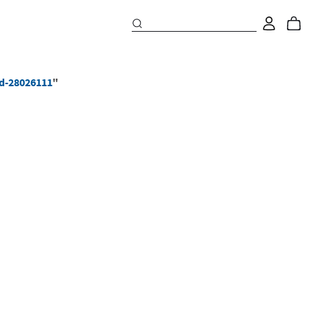
nd-28026111
"