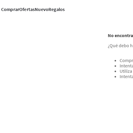
Comprar
Ofertas
Nuevo
Regalos
No encontra
¿Qué debo h
Compru
Intent
Utiliz
Intent