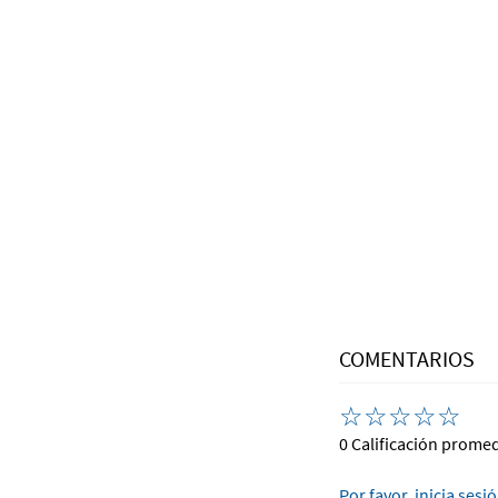
COMENTARIOS
☆
☆
☆
☆
☆
0 Calificación prome
Por favor, inicia sesi