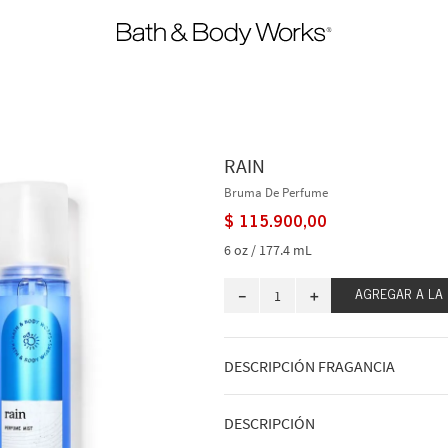
RAIN
Bruma De Perfume
$
115
.
900
,
00
6 oz / 177.4 mL
－
＋
AGREGAR A LA
DESCRIPCIÓN FRAGANCIA
Cómo huele: un comienzo fresco y li
DESCRIPCIÓN
Notas de fragancia: gotas de lluvia a