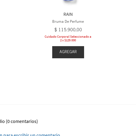
RAIN
Bruma De Perfume
$
115
.
900
,
00
Cuidado Corporal Seleccionado a
2 x $129.000
AGREGAR
dio
(0 comentarios)
ón para escribir un comentario.