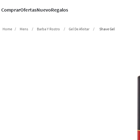
Comprar
Ofertas
Nuevo
Regalos
Mens
Barba Y Rostro
Gel De Afeitar
Shave Gel