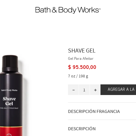
SHAVE GEL
Gel Para Afeitar
$
95
.
500
,
00
7 oz / 198 g
－
＋
AGREGAR A LA
DESCRIPCIÓN FRAGANCIA
A qué huele: calmante, limpiador y fr
DESCRIPCIÓN
Notas de fragancia: ligeramente perf