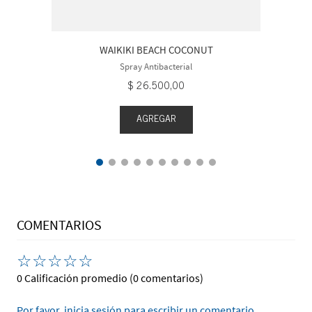
WAIKIKI BEACH COCONUT
Spray Antibacterial
$
26
.
500
,
00
AGREGAR
COMENTARIOS
☆
☆
☆
☆
☆
0 Calificación promedio
(0 comentarios)
Por favor, inicia sesión para escribir un comentario.