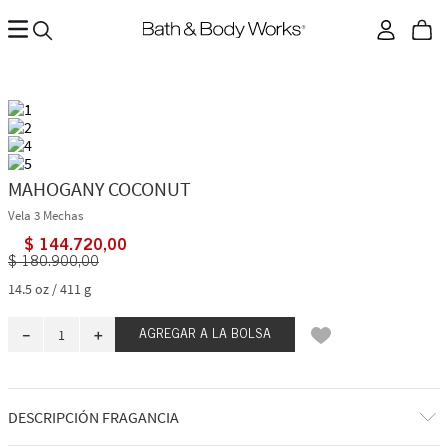
MAHOGANY COCONUT
Vela 3 Mechas
$
144
.
720
,
00
$
180
.
900
,
00
14.5 oz / 411 g
－
＋
AGREGAR A LA BOLSA
DESCRIPCIÓN FRAGANCIA