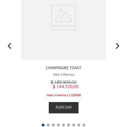
CHAMPAGNE TOAST
Vela 3 Mechas
$
180
.
900
,
00
$
144
.
720
,
00
Velas 3 mechas 2 x $250000
AGREGAR