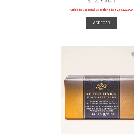
$
122
.
500
,
00
Cuidado Corporal Seleccionado a 2 x $129.000
AGREGAR