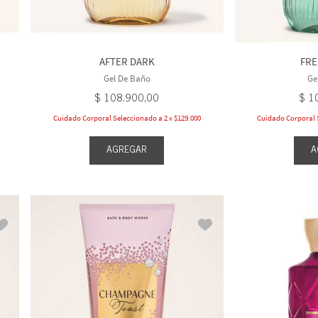
AFTER DARK
FR
Gel De Baño
Ge
$
108
.
900
,
00
$
1
Cuidado Corporal Seleccionado a 2 x $129.000
Cuidado Corporal S
AGREGAR
A