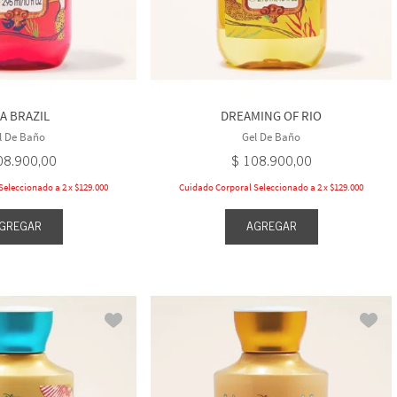
VA BRAZIL
DREAMING OF RIO
l De Baño
Gel De Baño
08
.
900
,
00
$
108
.
900
,
00
eleccionado a 2 x $129.000
Cuidado Corporal Seleccionado a 2 x $129.000
GREGAR
AGREGAR