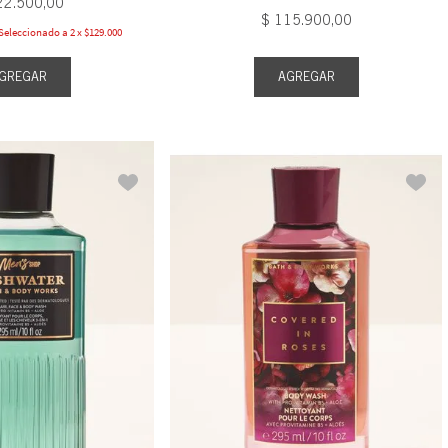
22
.
500
,
00
$
115
.
900
,
00
eleccionado a 2 x $129.000
AGREGAR
GREGAR