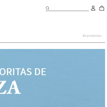
68
productos