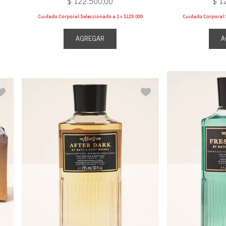
$
122
.
500
,
00
$
1
Cuidado Corporal Seleccionado a 2 x $129.000
Cuidado Corporal S
AGREGAR
A