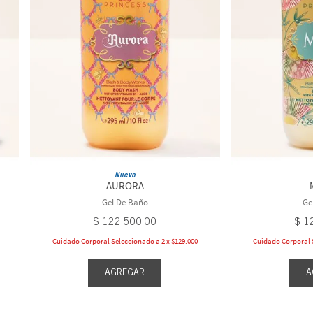
Nuevo
AURORA
Gel De Baño
Ge
$
122
.
500
,
00
$
1
Cuidado Corporal Seleccionado a 2 x $129.000
Cuidado Corporal S
AGREGAR
A