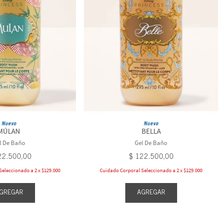
Nuevo
Nuevo
MÚLAN
BELLA
l De Baño
Gel De Baño
22
.
500
,
00
$
122
.
500
,
00
eleccionado a 2 x $129.000
Cuidado Corporal Seleccionado a 2 x $129.000
GREGAR
AGREGAR