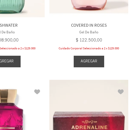
ESHWATER
COVERED IN ROSES
l De Baño
Gel De Baño
08
.
900
,
00
$
122
.
500
,
00
eleccionado a 2 x $129.000
Cuidado Corporal Seleccionado a 2 x $129.000
GREGAR
AGREGAR