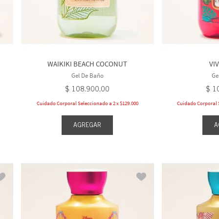
WAIKIKI BEACH COCONUT
VI
Gel De Baño
Ge
$
108
.
900
,
00
$
1
Cuidado Corporal Seleccionado a 2 x $129.000
Cuidado Corporal S
AGREGAR
A