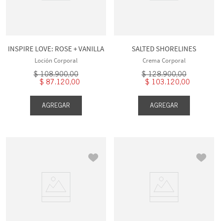
INSPIRE LOVE: ROSE + VANILLA
SALTED SHORELINES
Loción Corporal
Crema Corporal
$
108
.
900
,
00
$
128
.
900
,
00
$
87
.
120
,
00
$
103
.
120
,
00
AGREGAR
AGREGAR