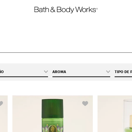
ÑO
AROMA
TIPO DE
10 fl oz / 295 mL
Frutal
Cre
2.5 fl oz / 75 mL
Gel
8 fl oz / 236 mL
Min
8 oz / 226 g
Mis