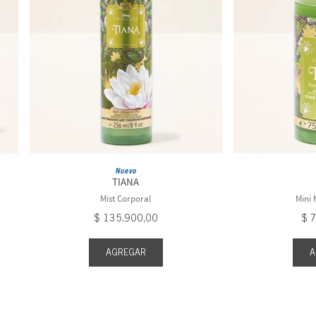
Nuevo
TIANA
Mist Corporal
Mini 
$
135
.
900
,
00
$
AGREGAR
A