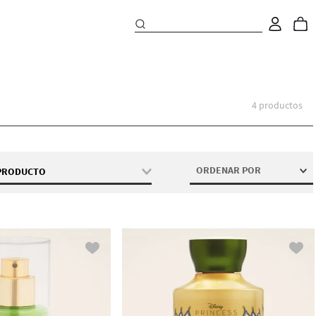
4
productos
ORDENAR POR
 PRODUCTO
ma Corporal
 de Baño
i Mist Corporal
t Corporal