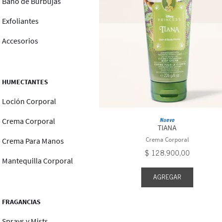
Baño de Burbujas
Exfoliantes
Accesorios
HUMECTANTES
Loción Corporal
Crema Corporal
Nuevo
TIANA
Crema Corporal
Crema Para Manos
$
128
.
900
,
00
Mantequilla Corporal
AGREGAR
FRAGANCIAS
Sprays y Mists