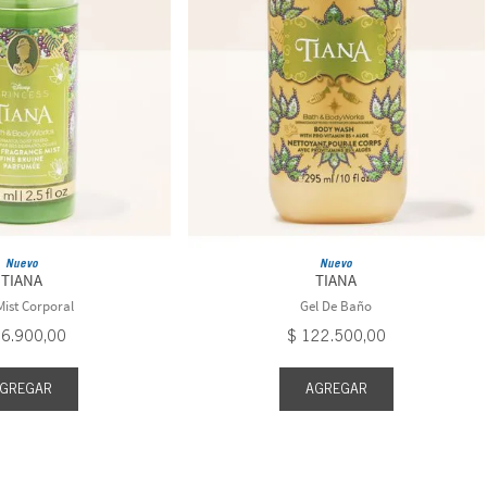
Nuevo
Nuevo
TIANA
TIANA
Mist Corporal
Gel De Baño
76
.
900
,
00
$
122
.
500
,
00
GREGAR
AGREGAR